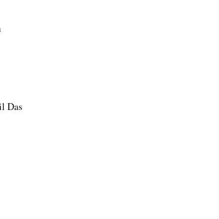
h
il Das