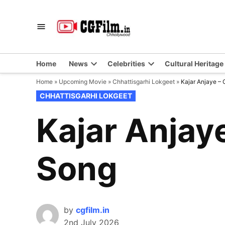
Skip
to
CGFilm.IN
Chhollywood
content
Home
News
Celebrities
Cultural Heritage
Home
»
Upcoming Movie
»
Chhattisgarhi Lokgeet
»
Kajar Anjaye – 
POSTED
CHHATTISGARHI LOKGEET
IN
Kajar Anjay
Song
by
cgfilm.in
2nd July 2026