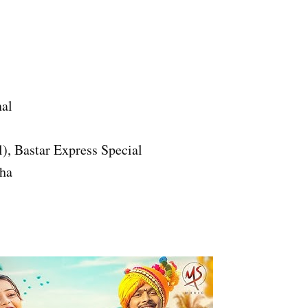
nal
), Bastar Express Special
nha