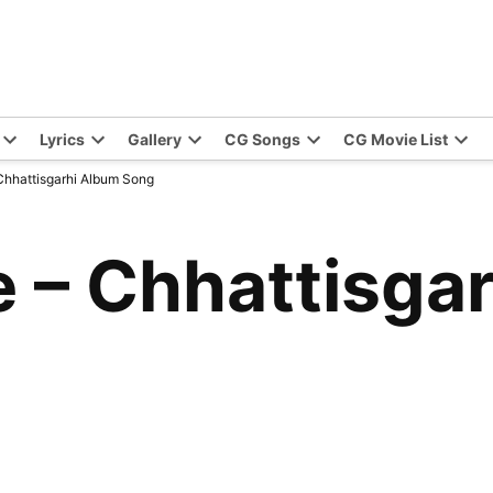
Lyrics
Gallery
CG Songs
CG Movie List
Chhattisgarhi Album Song
e – Chhattisga