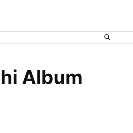
Open
Search
rhi Album