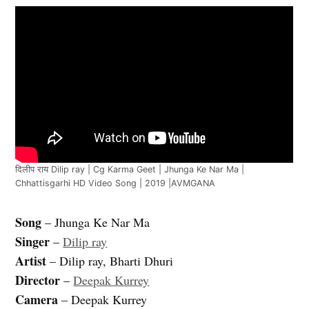
दिलीप राय Dilip ray | Cg Karma Geet | Jhunga Ke Nar Ma |
Chhattisgarhi HD Video Song | 2019 |AVMGANA
Song
– Jhunga Ke Nar Ma
Singer
–
Dilip ray
Artist
– Dilip ray, Bharti Dhuri
Director
–
Deepak Kurrey
Camera
– Deepak Kurrey