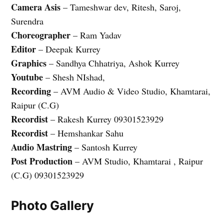
Camera Asis
– Tameshwar dev, Ritesh, Saroj,
Surendra
Choreographer
– Ram Yadav
Editor
– Deepak Kurrey
Graphics
– Sandhya Chhatriya, Ashok Kurrey
Youtube
– Shesh NIshad,
Recording
– AVM Audio & Video Studio, Khamtarai,
Raipur (C.G)
Recordist
– Rakesh Kurrey 09301523929
Recordist
– Hemshankar Sahu
Audio Mastring
– Santosh Kurrey
Post Production
– AVM Studio, Khamtarai , Raipur
(C.G) 09301523929
Photo Gallery