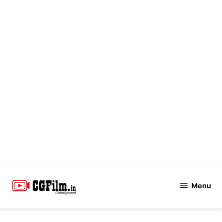
Skip
to
Menu
CGFilm.IN
content