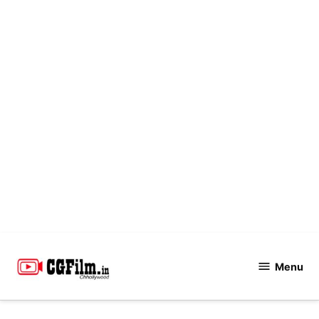
Skip
to
Menu
CGFilm.IN
content