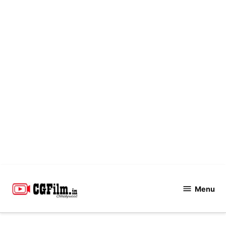
Skip
to
Menu
CGFilm.IN
content